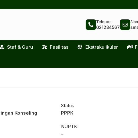
Telepon
Alam
021234567
sma
Staf & Guru
Fasilitas
Ekstrakulikuler
F
Status
ingan Konseling
PPPK
NUPTK
-