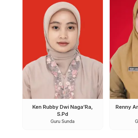
Ken Rubby Dwi Naga’Ra,
Renny An
S.Pd
Guru Sunda
G