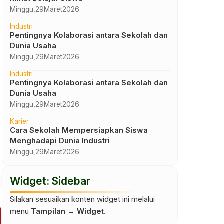
Minggu,
29
Maret
2026
Industri
Pentingnya Kolaborasi antara Sekolah dan
Dunia Usaha
Minggu,
29
Maret
2026
Industri
Pentingnya Kolaborasi antara Sekolah dan
Dunia Usaha
Minggu,
29
Maret
2026
Karier
Cara Sekolah Mempersiapkan Siswa
Menghadapi Dunia Industri
Minggu,
29
Maret
2026
Widget: Sidebar
Silakan sesuaikan konten widget ini melalui
menu
Tampilan → Widget
.