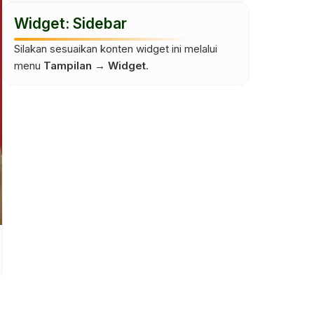
Widget: Sidebar
Silakan sesuaikan konten widget ini melalui
menu
Tampilan → Widget
.
Yan Fathurahman, S.Pd
Haris Fauzi R
M.P
Guru Bimbingan Konseling
Guru 