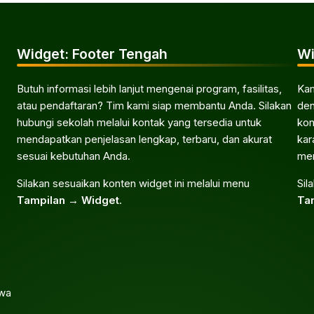
Widget: Footer Tengah
Wi
Butuh informasi lebih lanjut mengenai program, fasilitas,
Kam
atau pendaftaran? Tim kami siap membantu Anda. Silakan
den
hubungi sekolah melalui kontak yang tersedia untuk
kon
mendapatkan penjelasan lengkap, terbaru, dan akurat
kar
sesuai kebutuhan Anda.
men
Silakan sesuaikan konten widget ini melalui menu
Sil
Tampilan → Widget
.
Ta
awa