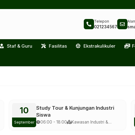
Telepon
Alam
021234567
sma
Staf & Guru
Fasilitas
Ekstrakulikuler
F
Study Tour & Kunjungan Industri
10
Siswa
06:00 - 18:00
Kawasan Industri &
September
Eduwisata