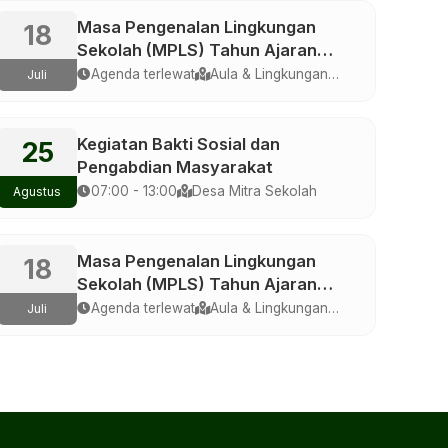
Masa Pengenalan Lingkungan
18
Sekolah (MPLS) Tahun Ajaran
2026/2027
Agenda terlewat
Aula & Lingkungan
Juli
Sekolah
Kegiatan Bakti Sosial dan
25
Pengabdian Masyarakat
07:00 - 13:00
Desa Mitra Sekolah
Agustus
Masa Pengenalan Lingkungan
18
Sekolah (MPLS) Tahun Ajaran
2026/2027
Agenda terlewat
Aula & Lingkungan
Juli
Sekolah