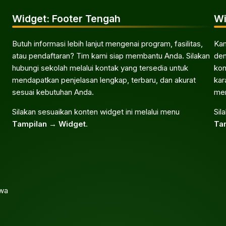
Widget: Footer Tengah
Wi
Butuh informasi lebih lanjut mengenai program, fasilitas,
Kam
atau pendaftaran? Tim kami siap membantu Anda. Silakan
den
hubungi sekolah melalui kontak yang tersedia untuk
kon
mendapatkan penjelasan lengkap, terbaru, dan akurat
kar
sesuai kebutuhan Anda.
men
Silakan sesuaikan konten widget ini melalui menu
Sil
Tampilan → Widget
.
Ta
awa