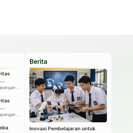
Berita
itas
apangan &
uang
itas
ultimedia
apangan &
uang
mba
Inovasi Pembelajaran untuk
ultimedia