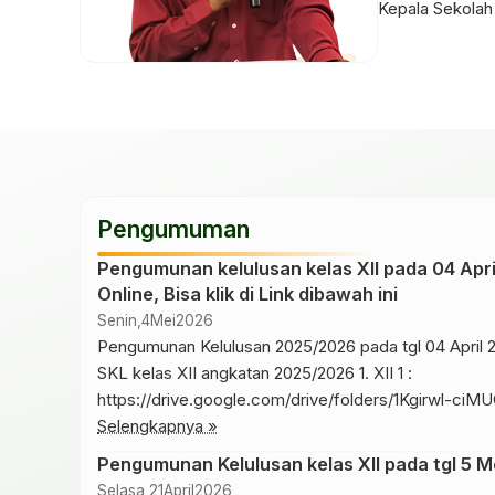
Kepala Sekolah
Pengumuman
Pengumunan kelulusan kelas XII pada 04 Apri
Online, Bisa klik di Link dibawah ini
Senin,
4
Mei
2026
Pengumunan Kelulusan 2025/2026 pada tgl 04 April 
SKL kelas XII angkatan 2025/2026 1. XII 1 :
https://drive.google.com/drive/folders/1Kgirwl-
XII 2
Selengkapnya »
: https://drive.google.com/drive/folders/12MyJs
Pengumunan Kelulusan kelas XII pada tgl 5 M
usp=drive_link 3. XII 3
Selasa,
21
April
2026