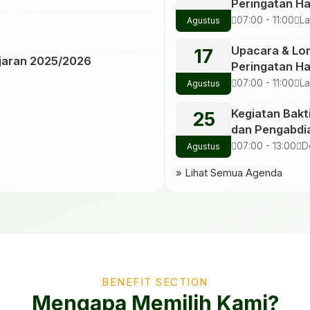
Peringatan Ha
tfkrXD43CDlVBoW1m_0q1_mgHYf 4.
Kemerdekaan 
07:00 - 11:00
L
Agustus
Se
ZUh2KBBLLPD29QbFgeSbhaHbDXCCS
Upacara & Lo
17
Ajaran 2025/2026
Peringatan Ha
LAzioLKCqa_HeJV7d4EuazLYTBP 6.
Kemerdekaan 
07:00 - 11:00
L
Agustus
JLwdEdR-
Se
Kegiatan Bakti
25
-bBttFNkFJBIFeg89X6KlBLPwv 8.
dan Pengabdi
Masyarakat
07:00 - 13:00
D
Agustus
11uiNNBnFT7ALSgadA0DPohs0t 9.
S
CGTkt2LcT2M_LTs0z7PlkS8py-
» Lihat Semua Agenda
BENEFIT SECTION
Mengapa Memilih Kami?