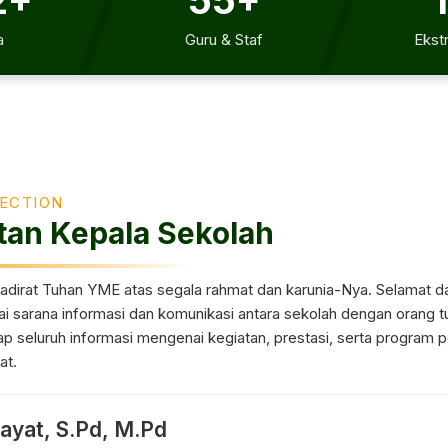
2+
55+
a
Guru & Staf
Ekstr
ECTION
an Kepala Sekolah
hadirat Tuhan YME atas segala rahmat dan karunia-Nya. Selamat da
i sarana informasi dan komunikasi antara sekolah dengan orang tu
rap seluruh informasi mengenai kegiatan, prestasi, serta program
at.
ayat, S.Pd, M.Pd