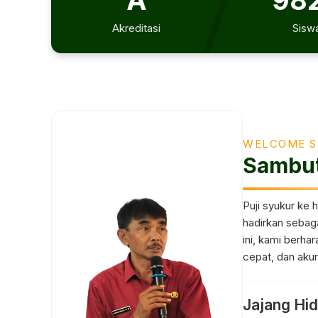
A
98
Akreditasi
Sisw
WELCOME S
Sambut
Puji syukur ke 
hadirkan sebaga
ini, kami berha
cepat, dan akur
Jajang Hid