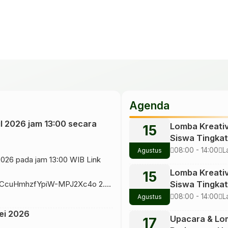
Agenda
l 2026 jam 13:00 secara
Lomba Kreativ
15
Siswa Tingkat
Sekolah
08:00 - 14:00
L
Agustus
2026 pada jam 13:00 WIB Link
R
Lomba Kreativ
15
M
ciMUCcuHmhzfYpiW-MPJ2Xc4o 2.
Siswa Tingkat
Sekolah
08:00 - 14:00
L
Agustus
UezbkBKsccJ5rzl1BgPLrNYUTEh?
R
ei 2026
Upacara & Lo
17
M