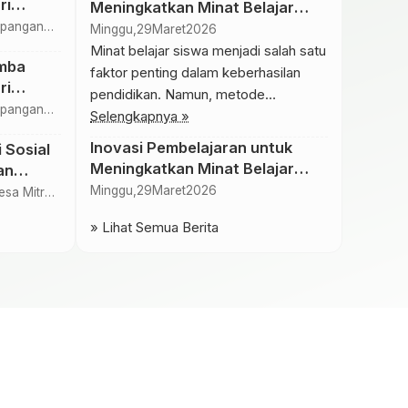
ri
Meningkatkan Minat Belajar
RI
apangan
Siswa
Minggu,
29
Maret
2026
kolah
Minat belajar siswa menjadi salah satu
mba
faktor penting dalam keberhasilan
ri
pendidikan. Namun, metode
RI
apangan
pembelajaran yang monoton sering
Selengkapnya »
kolah
kali membuat siswa merasa bosan.
Inovasi Pembelajaran untuk
 Sosial
Oleh karena itu, inovasi dalam
Meningkatkan Minat Belajar
an
pembelajaran menjadi sangat
Siswa
Minggu,
29
Maret
2026
esa Mitra
diperlukan. Inovasi pembelajaran
ekolah
dapat dilakukan dengan berbagai
» Lihat Semua Berita
cara, seperti penggunaan teknologi,
metode pembelajaran berbasis
proyek, atau pendekatan yang lebih
interaktif. Dengan metode ini, siswa
tidak […]