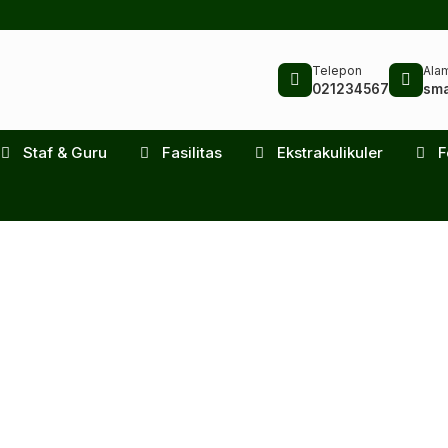
Telepon
Alam
021234567
sma
Staf & Guru
Fasilitas
Ekstrakulikuler
F