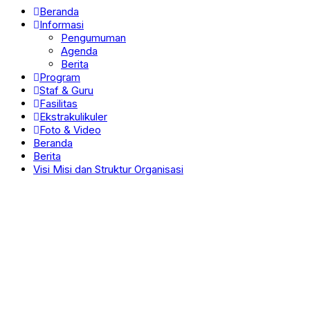
Beranda
Informasi
Pengumuman
Agenda
Berita
Program
Staf & Guru
Fasilitas
Ekstrakulikuler
Foto & Video
Beranda
Berita
Visi Misi dan Struktur Organisasi
Beranda
»
Staf & Guru
»
Muhamad Faizul Zaman, S.Pdi, M.Pdi
Muhamad Faizul Zaman,