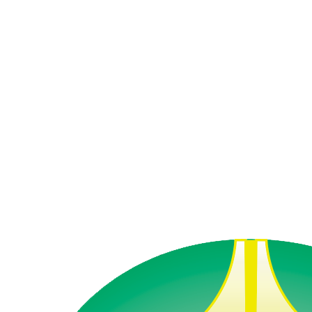
Dunia Industri
Minggu,
29
Maret
2026
Memasuki dunia industri merupakan tantangan besar bagi
lulusan sekolah, terutama di era yang penuh persaingan seperti
saat ini. Oleh karena itu, sekolah memiliki tanggung jawab
penting dalam mempersiapkan siswa agar memiliki kompetensi
yang sesuai dengan kebutuhan industri. Salah satu langkah
utama yang dilakukan sekolah adalah menyesuaikan kurikulum
dengan perkembangan dunia kerja. Kurikulum yang relevan
akan […]
Selengkapnya »
Widget: Sidebar
Silakan sesuaikan konten widget ini melalui menu
Tampilan →
Widget
.
Widget: Sidebar
Silakan sesuaikan konten widget ini melalui menu
Tampilan →
Widget
.