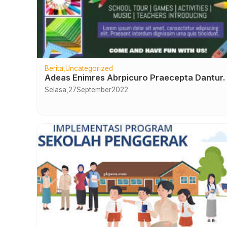
Berita
Uncategorized
Adeas Enimres Abrpicuro Praecepta Dantur.
Selasa,
27
September
2022