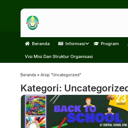
Beranda
Informasi
Program
Visi Misi Dan Struktur Organisasi
Beranda
»
Arsip "Uncategorized"
Kategori: Uncategorize