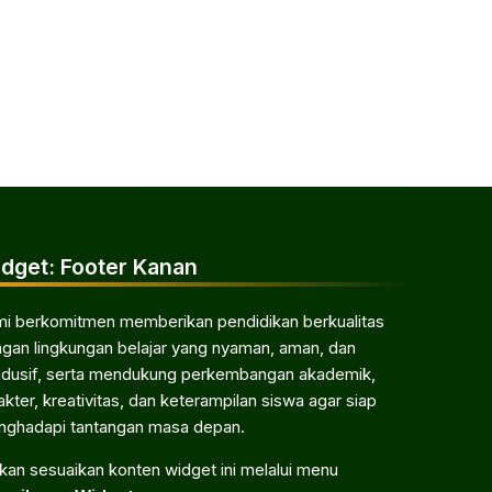
dget: Footer Kanan
i berkomitmen memberikan pendidikan berkualitas
gan lingkungan belajar yang nyaman, aman, dan
dusif, serta mendukung perkembangan akademik,
akter, kreativitas, dan keterampilan siswa agar siap
ghadapi tantangan masa depan.
akan sesuaikan konten widget ini melalui menu