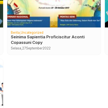
Berita
Uncategorized
Seinima Sapientia Proficiscitur Aconti
Copassuni Copy
Selasa,
27
September
2022