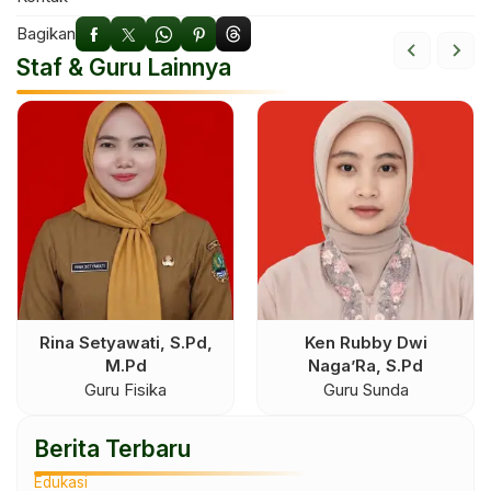
Bagikan
Staf & Guru Lainnya
y Dwi
Narsi Sumarni, S.Pd
Devi Fitri Ang
 S.Pd
S.I.Pust
Pustakawan
nda
Tata Usaha Pus
Berita Terbaru
Edukasi