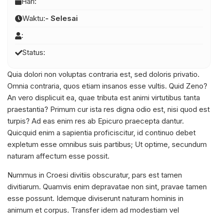
Hari:
Waktu:
- Selesai
:
Status:
Quia dolori non voluptas contraria est, sed doloris privatio.
Omnia contraria, quos etiam insanos esse vultis. Quid Zeno?
An vero displicuit ea, quae tributa est animi virtutibus tanta
praestantia? Primum cur ista res digna odio est, nisi quod est
turpis? Ad eas enim res ab Epicuro praecepta dantur.
Quicquid enim a sapientia proficiscitur, id continuo debet
expletum esse omnibus suis partibus; Ut optime, secundum
naturam affectum esse possit.
Nummus in Croesi divitiis obscuratur, pars est tamen
divitiarum. Quamvis enim depravatae non sint, pravae tamen
esse possunt. Idemque diviserunt naturam hominis in
animum et corpus. Transfer idem ad modestiam vel