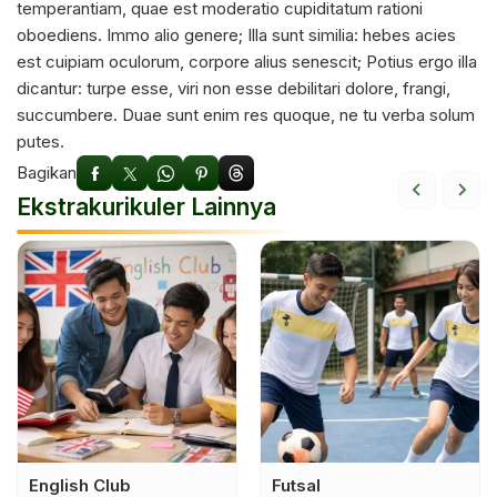
temperantiam, quae est moderatio cupiditatum rationi
oboediens. Immo alio genere; Illa sunt similia: hebes acies
est cuipiam oculorum, corpore alius senescit; Potius ergo illa
dicantur: turpe esse, viri non esse debilitari dolore, frangi,
succumbere. Duae sunt enim res quoque, ne tu verba solum
putes.
Bagikan
Ekstrakurikuler Lainnya
English Club
Futsal