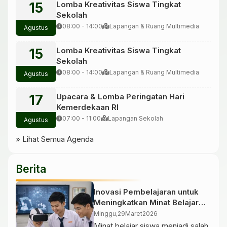
15
Lomba Kreativitas Siswa Tingkat
Sekolah
08:00 - 14:00
Lapangan & Ruang Multimedia
Agustus
15
Lomba Kreativitas Siswa Tingkat
Sekolah
08:00 - 14:00
Lapangan & Ruang Multimedia
Agustus
17
Upacara & Lomba Peringatan Hari
Kemerdekaan RI
07:00 - 11:00
Lapangan Sekolah
Agustus
» Lihat Semua Agenda
Berita
Inovasi Pembelajaran untuk
Meningkatkan Minat Belajar
Siswa
Minggu,
29
Maret
2026
Minat belajar siswa menjadi salah