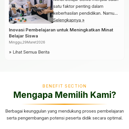
satu faktor penting dalam
keberhasilan pendidikan. Namun,
metode pembelajaran yang
Selengkapnya »
monoton sering kali membuat
Inovasi Pembelajaran untuk Meningkatkan Minat
siswa merasa bosan. Oleh karena
Belajar Siswa
itu, inovasi dalam pembelajaran
Minggu,
29
Maret
2026
menjadi sangat diperlukan.
» Lihat Semua Berita
Inovasi pembelajaran dapat
dilakukan dengan berbagai cara,
seperti penggunaan teknologi,
metode pembelajaran berbasis
proyek, atau pendekatan yang
BENEFIT SECTION
lebih interaktif. Dengan metode
Mengapa Memilih Kami?
ini, siswa tidak […]
Berbagai keunggulan yang mendukung proses pembelajaran
serta pengembangan potensi peserta didik secara optimal.