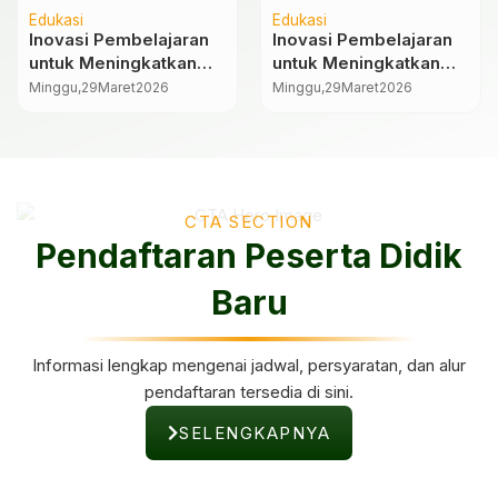
Edukasi
Edukasi
Inovasi Pembelajaran
Inovasi Pembelajaran
untuk Meningkatkan
untuk Meningkatkan
Minat Belajar Siswa
Minat Belajar Siswa
Minggu,
29
Maret
2026
Minggu,
29
Maret
2026
CTA SECTION
Pendaftaran Peserta Didik
Baru
Informasi lengkap mengenai jadwal, persyaratan, dan alur
pendaftaran tersedia di sini.
SELENGKAPNYA