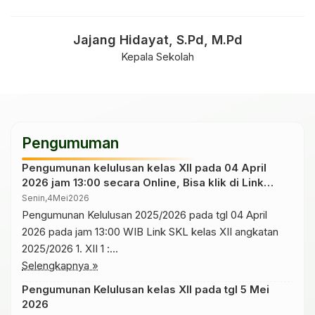
Jajang Hidayat, S.Pd, M.Pd
Kepala Sekolah
Pengumuman
Pengumunan kelulusan kelas XII pada 04 April
2026 jam 13:00 secara Online, Bisa klik di Link
dibawah ini
Senin,
4
Mei
2026
Pengumunan Kelulusan 2025/2026 pada tgl 04 April
2026 pada jam 13:00 WIB Link SKL kelas XII angkatan
2025/2026 1. XII 1 :
https://drive.google.com/drive/folders/1Kgirwl-
Selengkapnya »
ciMUCcuHmhzfYpiW-MPJ2Xc4o 2. XII 2
Pengumunan Kelulusan kelas XII pada tgl 5 Mei
: https://drive.google.com/drive/folders/12MyJsUezbkBKs
2026