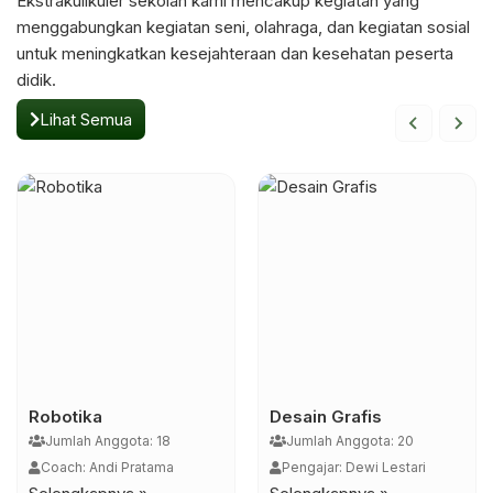
Ekstrakulikuler sekolah kami mencakup kegiatan yang
belajar secara langsung
mengakses e-book dan
menggabungkan kegiatan seni, olahraga, dan kegiatan sosial
melalui praktik. Setiap
jurnal secara online.
untuk meningkatkan kesejahteraan dan kesehatan peserta
jurusan memiliki
Ruang perpustakaan
didik.
laboratorium khusus yang
dirancang nyaman
Lihat Semua
dilengkapi dengan
dengan area baca yang
peralatan standar industri.
tenang dan fasilitas
Misalnya, jurusan
pendukung seperti
otomotif memiliki bengkel
komputer, akses internet,
praktik, sementara
serta […]
jurusan perhotelan
memiliki ruang simulasi
[…]
Desain Grafis
Pramuka
Jumlah Anggota: 20
Jumlah Anggota: 45
Pengajar: Dewi Lestari
Pembina: Ahmad Fauzi