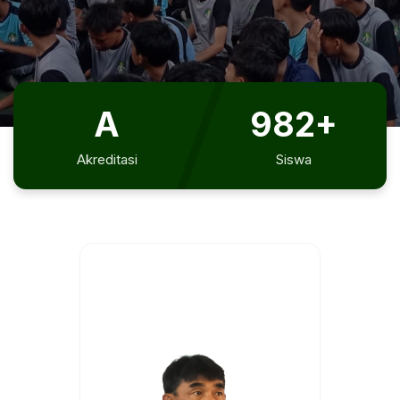
A
982+
Akreditasi
Siswa
55+
15+
Guru & Staf
Ekstrakurikuler
2
Jurusan